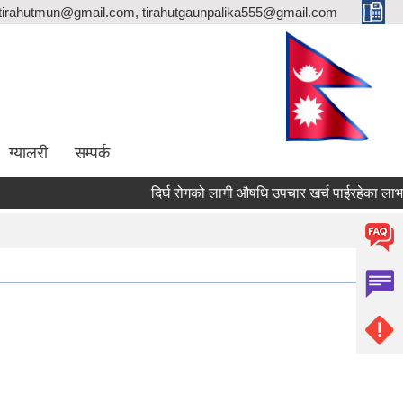
totirahutmun@gmail.com, tirahutgaunpalika555@gmail.com
ग्यालरी
सम्पर्क
दिर्घ रोगको लागी औषधि उपचार खर्च पाईरहेका लाभग्र