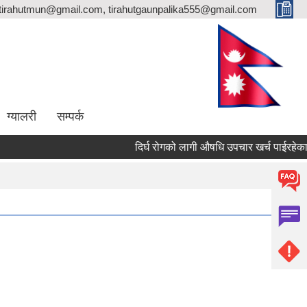
totirahutmun@gmail.com, tirahutgaunpalika555@gmail.com
ग्यालरी
सम्पर्क
दिर्घ रोगको लागी औषधि उपचार खर्च पाईरहेका ल