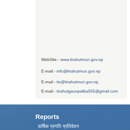
WebSite:-
www.tirahutmun.gov.np
E-mail:-
info@tirahutmun.gov.np
E-mail:-
ito@tirahutmun.gov.np
,
E-mail:-
tirahutgaunpalika555@gmail.com
Reports
वार्षिक प्रगति प्रतिवेदन