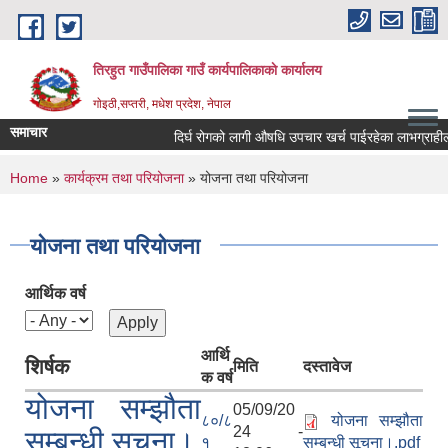
Skip to main content
तिरहुत गाउँपालिका गाउँ कार्यपालिकाकाे कार्यालय
गाेइठी,सप्तरी, मधेश प्रदेश, नेपाल
समाचार
दिर्घ रोगको लागी औषधि उपचार खर्च पाईरहेका लाभग्राहीला
You are here
Home
»
कार्यक्रम तथा परियोजना
» योजना तथा परियोजना
योजना तथा परियोजना
आर्थिक वर्ष
आर्थि
शिर्षक
मिति
दस्तावेज
क वर्ष
योजना सम्झौता
05/09/20
८०/८
योजना सम्झौता
24 -
सम्बन्धी सूचना।
१
सम्बन्धी सूचना।.pdf