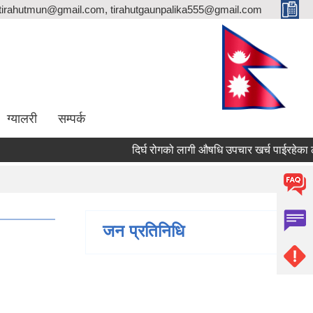
totirahutmun@gmail.com, tirahutgaunpalika555@gmail.com
ग्यालरी
सम्पर्क
दिर्घ रोगको लागी औषधि उपचार खर्च पाईरहेका लाभ
जन प्रतिनिधि