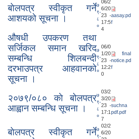
06/2
७
बाेलपत्र स्वीकृत गर्ने
6/20
९-
23 -
aasay.pd
आशयको सूचना ।
८
17:5
f
०
4
औषधी उपकरण तथा
सर्जिकल समान खरिद
06/0
७
1/20
final
सम्बन्धि शिलबन्दी
९-
23 -
notice.pd
८
दरभाउपत्र आहवानको
12:2
f
०
0
सूचना ।
03/2
७
२०७९/०८० काे बोलपत्र
3/20
९-
23 -
suchna
आह्वान सम्बन्धि सूचना ।
८
17:1
pdf.pdf
०
7
02/2
७
बाेलपत्र स्वीकृत गर्ने
6/20
९-