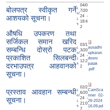
04/0
८
बोलपत्र स्वीकृत गर्ने
7/20
०/
24 -
आशयको सूचना।
८
18:4
१
2
औषधि उपकरण तथा
सर्जिकल समान खरिद
03/1
८
ausadhi
सम्बन्धि दोस्रो पटक
3/20
०/
upkaran
24 -
प्रकाशित सिलबन्दी
८
dosro
12:2
१
patak
दरभाउपत्र आहवानको
2
.pdf
सूचना।
02/2
८
CamSca
प्रस्ताव आवहान सम्बन्धी
6/20
०/
nner 02-
24 -
सूचना।
८
26-2024
21:0
१
16.09.pd
7