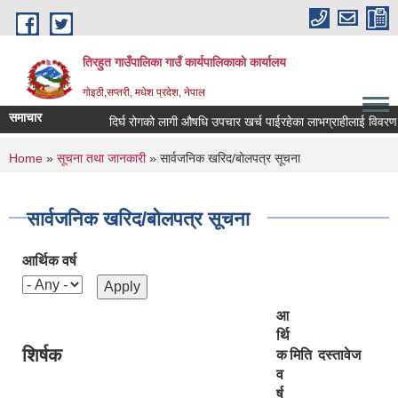
Skip to main content
तिरहुत गाउँपालिका गाउँ कार्यपालिकाकाे कार्यालय
गाेइठी,सप्तरी, मधेश प्रदेश, नेपाल
समाचार
दिर्घ रोगको लागी औषधि उपचार खर्च पाईरहेका लाभग्राहीलाई विवरण अध
You are here
Home
»
सूचना तथा जानकारी
» सार्वजनिक खरिद/बोलपत्र सूचना
सार्वजनिक खरिद/बोलपत्र सूचना
आर्थिक वर्ष
आ
र्थि
शिर्षक
क
मिति
दस्तावेज
व
र्ष