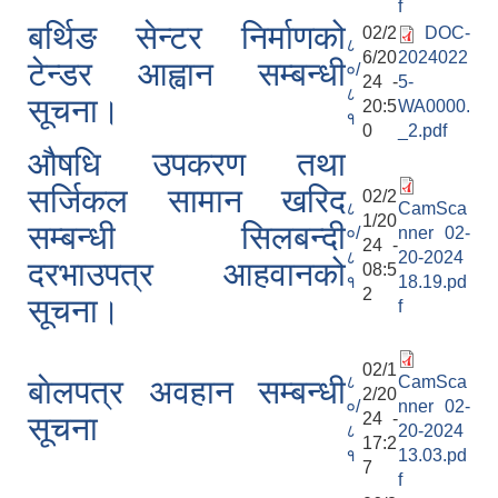
f
बर्थिङ सेन्टर निर्माणको
02/2
DOC-
८
6/20
2024022
टेन्डर आह्वान सम्बन्धी
०/
24 -
5-
८
सूचना।
20:5
WA0000.
१
0
_2.pdf
औषधि उपकरण तथा
सर्जिकल सामान खरिद
02/2
८
CamSca
1/20
सम्बन्धी सिलबन्दी
०/
nner 02-
24 -
८
20-2024
दरभाउपत्र आहवानको
08:5
१
18.19.pd
2
सूचना।
f
02/1
८
CamSca
बाेलपत्र अवहान सम्बन्धी
2/20
०/
nner 02-
24 -
सूचना
८
20-2024
17:2
१
13.03.pd
7
f