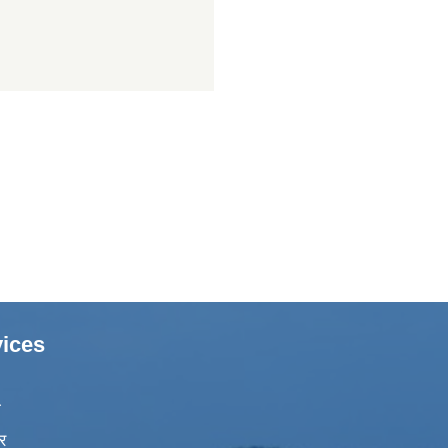
ices
ा
र