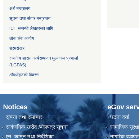
अर्थ मन्त्रालय
सूचना तथा संचार मन्त्रालय
ICT सम्बन्धी लेखहरुको लागि
लोक सेवा आयोग
श्रमसंसार
स्थानीय शासन कार्यसम्पादन मुल्यांकन प्रणाली
(LGPAS)
औषधीहरुको विवरण
Notices
eGov serv
सूचना तथा समाचार
घटना दर्ता
सार्वजनिक खरीद /बोलपत्र सूचना
सामाजिक सुरक्ष
एन, कानुन तथा निर्देशिका
नागरिक वडापत्