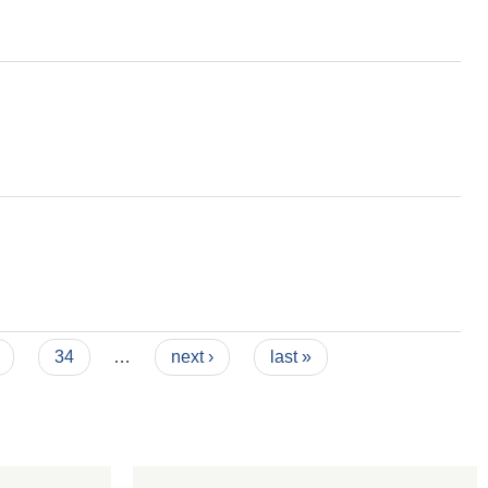
34
…
next ›
last »