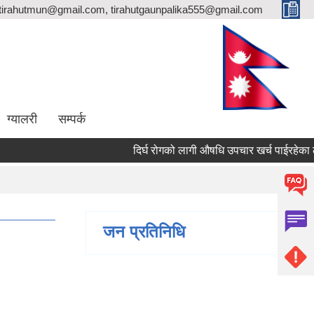
totirahutmun@gmail.com, tirahutgaunpalika555@gmail.com
ग्यालरी
सम्पर्क
दिर्घ रोगको लागी औषधि उपचार खर्च पाईरहेका लाभ
जन प्रतिनिधि