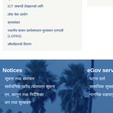
ICT सम्बन्धी लेखहरुको लागि
लोक सेवा आयोग
श्रमसंसार
स्थानीय शासन कार्यसम्पादन मुल्यांकन प्रणाली
(LGPAS)
औषधीहरुको विवरण
Notices
eGov serv
सूचना तथा समाचार
घटना दर्ता
सार्वजनिक खरीद /बोलपत्र सूचना
सामाजिक सुरक्ष
एन, कानुन तथा निर्देशिका
नागरिक वडापत्
कर तथा शुल्कहरु