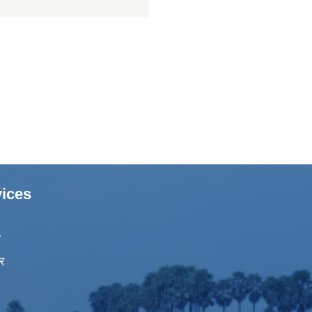
ices
ा
र